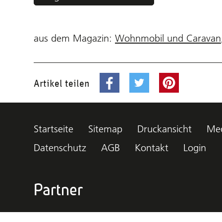
aus dem Magazin:
Wohnmobil und Caravan
Artikel teilen
Startseite
Sitemap
Druckansicht
Med
Datenschutz
AGB
Kontakt
Login
Partner
www.topcamps.ch
www.caravaning-mar