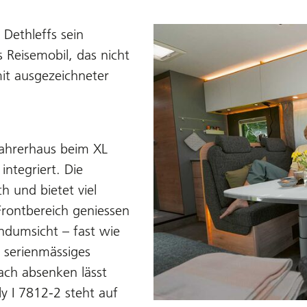
Dethleffs sein
 Reisemobil, das nicht
it ausgezeichneter
Fahrerhaus beim XL
integriert. Die
 und bietet viel
Frontbereich geniessen
ndumsicht – fast wie
 serienmässiges
ach absenken lässt
y I 7812-2 steht auf