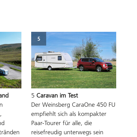
5
land
5
Caravan im Test
en
Der Weinsberg CaraOne 450 FU
,
empfiehlt sich als kompakter
nd
Paar-Tourer für alle, die
tränden
reisefreudig unterwegs sein