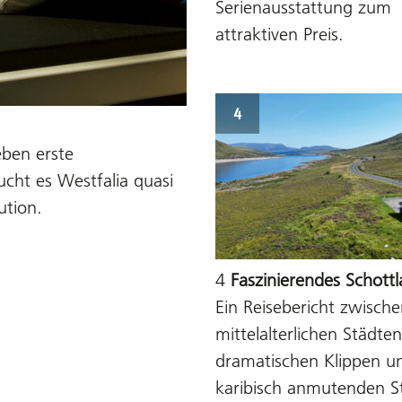
Serienausstattung zum
attraktiven Preis.
4
eben erste
cht es Westfalia quasi
ution.
4
Faszinierendes Schott
Ein Reisebericht zwisch
mittelalterlichen Städten
dramatischen Klippen u
karibisch anmutenden S