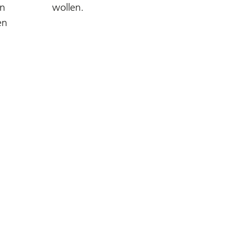
en
wollen.
en