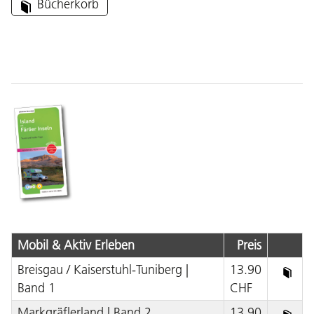
Bücherkorb
Mobil & Aktiv Erleben
Preis
Breisgau / Kaiserstuhl-Tuniberg |
13.90
Band 1
CHF
Markgräflerland | Band 2
13.90