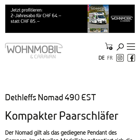
DE
FR
Dethleffs Nomad 490 EST
Kompakter Paarschläfer
Der Nomad gilt als das gediegene Pendant des