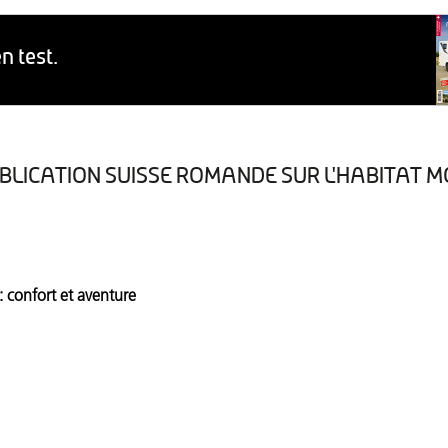
BLICATION SUISSE ROMANDE SUR L'HABITAT M
Version numerique
Protections des données
: confort et aventure