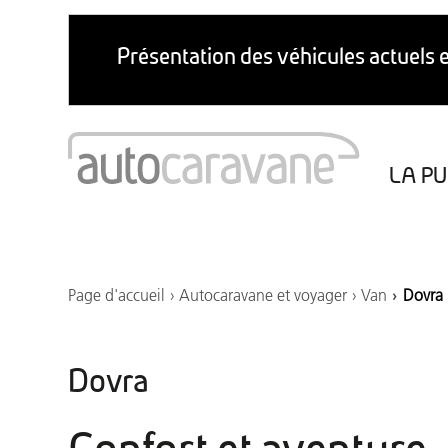
LA PU
Marché du caravaning
Aires de camping-car
Points de vidange
Page d'accueil
Autocaravane et voyager
Van
Dovra 
Dovra