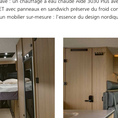
inave : un chauffage à eau chaude Alde 3030 Plus av
e PET avec panneaux en sandwich préserve du froid co
t un mobilier sur-mesure : l’essence du design nordiq