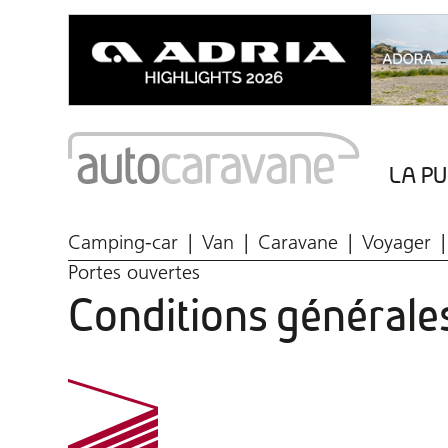
LA PU
Marché du caravaning
Aires de camping-car
Points de vidange
Camping-car
Van
Caravane
Voyager
Portes ouvertes
Conditions générale