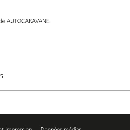
5 de AUTOCARAVANE.
25
t impression
Données médias