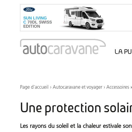
LA PU
Marché du caravaning
Aires de camping-car
Points de vidange
Page d'accueil
Autocaravane et voyager
Accessoires
Une protection sola
Les rayons du soleil et la chaleur estivale s