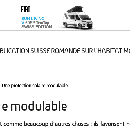
BLICATION SUISSE ROMANDE SUR L'HABITAT M
Version numerique
Protections des données
Une protection solaire modulable
ire modulable
ont comme beaucoup d’autres choses : ils favorisent n