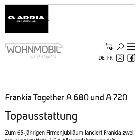
DE
FR
Frankia Together A 680 und A 720
Topausstattung
Zum 65-jährigen Firmenjubiläum lanciert Frankia zwei