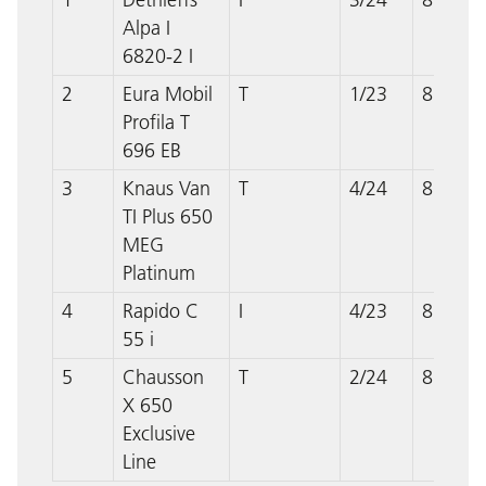
Alpa I
6820-2 I
2
Eura Mobil
T
1/23
862
Profila T
696 EB
3
Knaus Van
T
4/24
859
TI Plus 650
MEG
Platinum
4
Rapido C
I
4/23
859
55 i
5
Chausson
T
2/24
857
X 650
Exclusive
Line