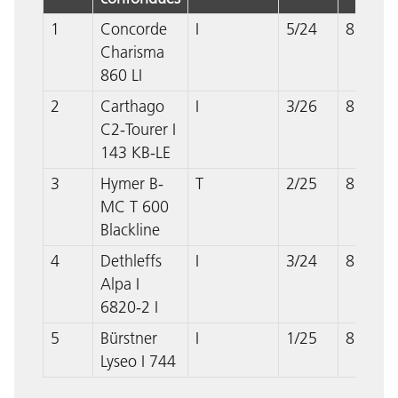
1
Concorde
I
5/24
869
Charisma
860 LI
2
Carthago
I
3/26
867
C2-Tourer I
143 KB-LE
3
Hymer B-
T
2/25
867
MC T 600
Blackline
4
Dethleffs
I
3/24
865
Alpa I
6820-2 I
5
Bürstner
I
1/25
863
Lyseo I 744