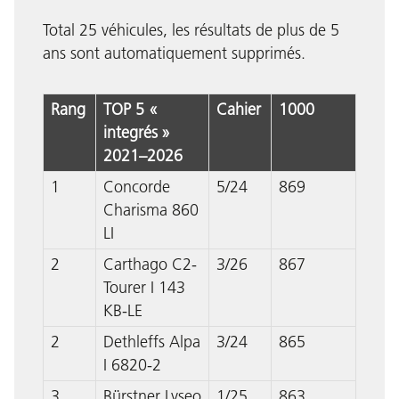
Total 25 véhicules, les résultats de plus de 5
ans sont automatiquement supprimés.
Rang
TOP 5 «
Cahier
1000
integrés »
2021–2026
1
Concorde
5/24
869
Charisma 860
LI
2
Carthago C2-
3/26
867
Tourer I 143
KB-LE
2
Dethleffs Alpa
3/24
865
I 6820-2
3
Bürstner Lyseo
1/25
863